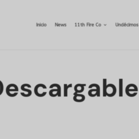
Inicio
News
11th Fire Co
Undécimos
Descargable