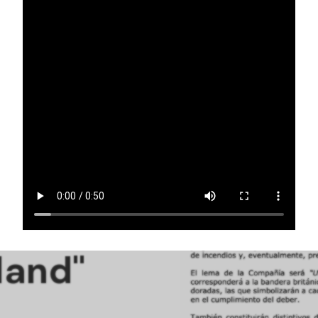
11th.
ny
land"