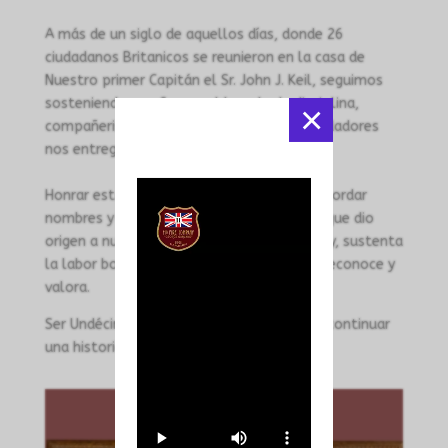
A más de un siglo de aquellos días, donde 26
ciudadanos Britanicos se reunieron en la casa de
Nuestro primer Capitán el Sr. John J. Keil, seguimos
sosteniendo con fuerza el legado de disciplina,
×
compañerismo y servicio que nuestros fundadores
nos entregaron como herencia.
Honrar esta memoria no es únicamente recordar
nombres y fechas: es reafirmar el espíritu que dio
origen a nuestra Compañía y que, hasta hoy, sustenta
la labor bomberil que nuestra comunidad reconoce y
valora.
Ser Undécimos no es solo pertenecer… es continuar
una historia.