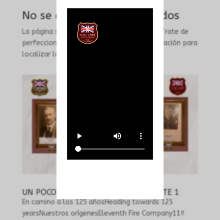
No se encontraron resultados
La página solicitada no pudo encontrarse. Trate de
perfeccionar su búsqueda o utilice la navegación para
localizar la entrada.
UN POCO DE NUESTRA HISTORIA PARTE 1
En camino a los 125 añosHeading towards 125
yearsNuestros orígenesEleventh Fire Company11ª