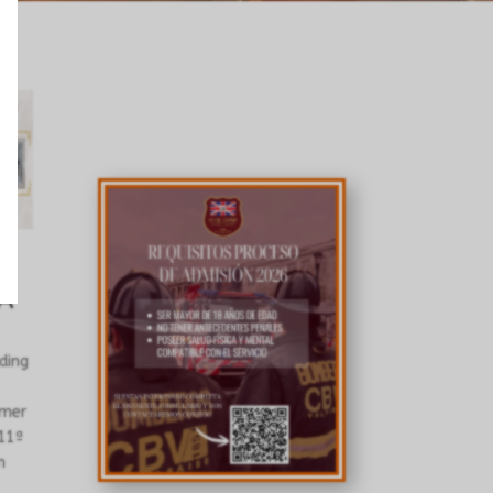
A
ding
imer
11ª
n