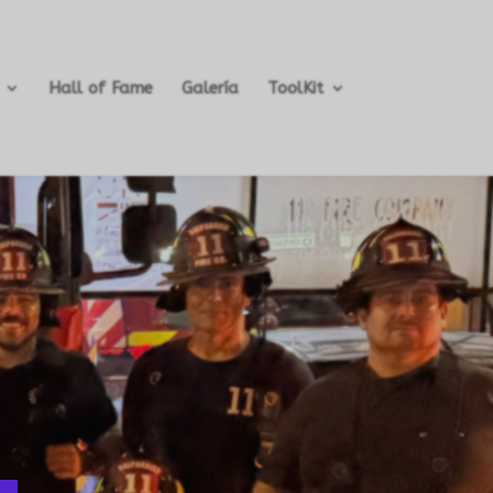
Hall of Fame
Galería
ToolKit