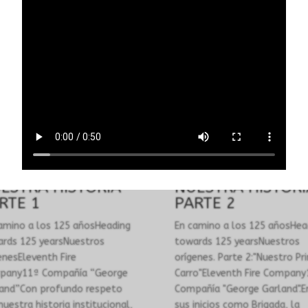
 POCO DE
UN POCO DE
ESTRA HISTORIA
NUESTRA HISTORI
RTE 1
PARTE 2
amino a los 125 añosHeading
En camino a los 125 añosHea
rds 125 yearsNuestros
towards 125 yearsNuestros
enesEleventh Fire
orígenes. Parte 2:"Nuestro Pr
pany11ª Compañía “George
Carro"Eleventh Fire Company
and”Con profundo respeto
Compañía "George Garland".E
nuestra historia institucional,
sus inicios como Brigada, la