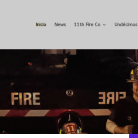
Inicio
News
11th Fire Co
Undécimos