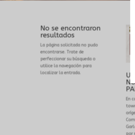
No se encontraron
resultados
La página solicitada no pudo
encontrarse. Trate de
perfeccionar su búsqueda o
utilice la navegación para
localizar la entrada.
UN
NU
PA
En c
towa
oríg
Com
Garl
por 