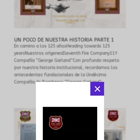
UN POCO DE NUESTRA HISTORIA PARTE 1
En camino a los 125 añosHeading towards 125
yearsNuestros orígenesEleventh Fire Company11ª
Compañía “George Garland”Con profundo respeto
por nuestra historia institucional, recordamos los
antecedentes fundacionales de la Undécima
Compañía de Bomberos “George Garland”,...
×