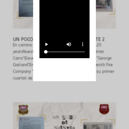
UN POCO DE NUESTRA HISTORIA PARTE 2
En camino a los 125 añosHeading towards 125
yearsNuestros orígenes. Parte 2:"Nuestro Primer
Carro"Eleventh Fire Company11ª Compañía "George
Garland".En sus inicios como Brigada, la Eleventh Fire
Company “George Garland”, establecida en su primer
cuartel de calle...